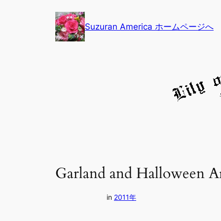
内
容
Suzuran America ホームページへ
を
ス
キ
ッ
プ
Garland and Halloween
in
2011年