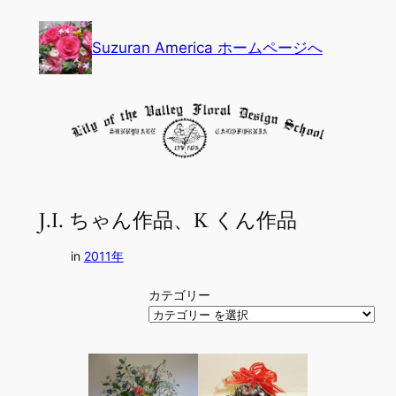
内
容
Suzuran America ホームページへ
を
ス
キ
ッ
プ
J.I. ちゃん作品、K くん作品
in
2011年
カテゴリー