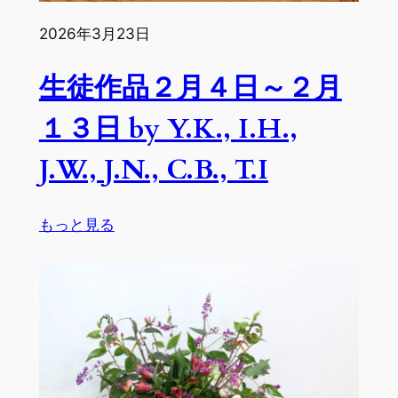
日
2026年3月23日
by
A.L.,
生徒作品２月４日～２月
S.S.,
C.B.,
１３日 by Y.K., I.H.,
M.T.,
A.O.,
J.W., J.N., C.B., T.I
NJ.,
Y.K.
:
もっと見る
生
徒
作
品
２
月
４