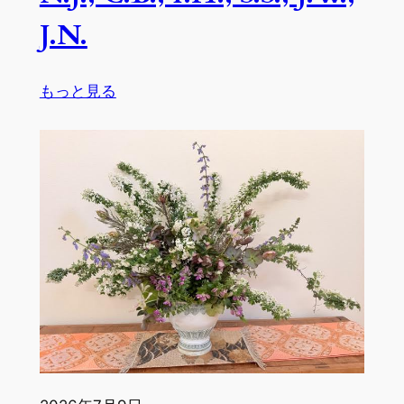
J.N.
:
もっと見る
生
徒
作
品
４
月
１
７
日
～
４
月
３