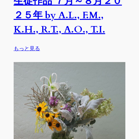
生徒作品 ７月～８月２０
I.H.,
２５年 by A.L., F.M.,
J.W.,
A.L.,
K.H., R.T., A.O., T.I.
A.O.,
F.M.,
:
K.H.,
もっと見る
生
R.T.,
徒
K.N.,
作
S.S.
品
７
月
～
８
月
２
０