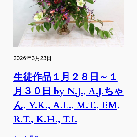
日
～
２
月
１
３
日
2026年3月23日
by
Y.K.,
生徒作品１月２８日～１
I.H.,
J.W.,
月３０日 by N.J., A.J.ちゃ
J.N.,
C.B.,
ん, Y.K., A.L., M.T., F.M,
T.I
R.T., K.H., T.I.