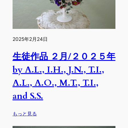
T.I.,
A.L.
and
M.T.
2025年2月24日
生徒作品 ２月/２０２５年
by A.L., I.H., J.N., T.I.,
A.L., A.O., M.T., T.I.,
and S.S.
:
もっと見る
生