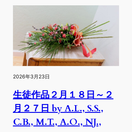
生
徒
作
品
３
月
４
日〜
３
月
１
2026年3月23日
２
生徒作品２月１８日～２
日
by
月２７日 by A.L., S.S.,
A.O.,
I.H.,
C.B., M.T., A.O., NJ.,
J.W.,
J.N.,