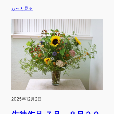
C.B.,
:
もっと見る
M.T.,
生
T.I.
徒
作
品
８
月
２
８
日
～
９
月
２
2025年12月2日
５
日
by