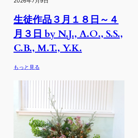
2026年7月9日
０
日
生徒作品３月１８日～４
by
Y.K.,
月３日 by N.J., A.O., S.S.,
M.T.,
C.B., M.T., Y.K.
N.J.,
C.B.,
I.H.,
:
もっと見る
S.S.,
生
J.W.,
徒
J.N.
作
品
３
月
１
８