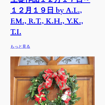
日
by
１２月１９日 by A.L.,
A.L.,
F.M., R.T., K.H., Y.K.,
Y.K.,
C.B.,
T.I.
T.I.,
S.S.,
K.N.
:
もっと見る
生
徒
作
品
１
２
月
１
７