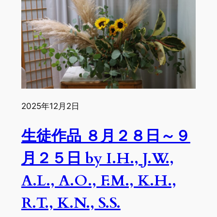
０
月
１
日
～
１
０
月
2025年12月2日
１
７
生徒作品 ８月２８日～９
日
by
月２５日 by I.H., J.W.,
A.L.,
T.I.,
A.L., A.O., F.M., K.H.,
I.H.,
R.T., K.N., S.S.
J.W.,
J.N.,