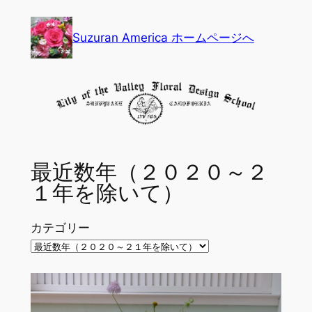
内
容
Suzuran America ホームページへ
を
ス
キ
ッ
プ
最近数年（２０２０～２
１年を除いて）
カテゴリー