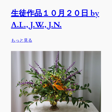
月
２
生徒作品１０月２０日 by
１
日
A.L., J.W., J.N.
by
T.I.,
:
もっと見る
F.M.,
生
K.H.,
徒
R.T.,
作
A.L.,
品
J.N.,
１
N.J.,
０
A.J.
月
ち
２
ゃ
０
ん,
日
T.K.,
by