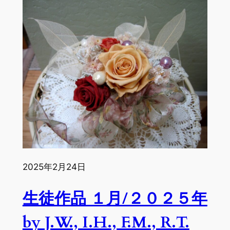
徒
作
品
２
月/
２
０
２
５
年
by
A.L.,
I.H.,
2025年2月24日
J.N.,
T.I.,
生徒作品 １月/２０２５年
A.L.,
A.O.,
by J.W., I.H., F.M., R.T.
M.T.,