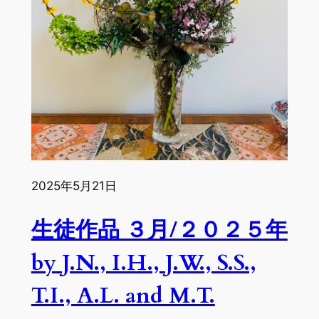
by
J.W.,
J.N.,
T.I.,
I.H.
A.L.
and
M.T.
2025年5月21日
生徒作品 ３月/２０２５年
by J.N., I.H., J.W., S.S.,
T.I., A.L. and M.T.