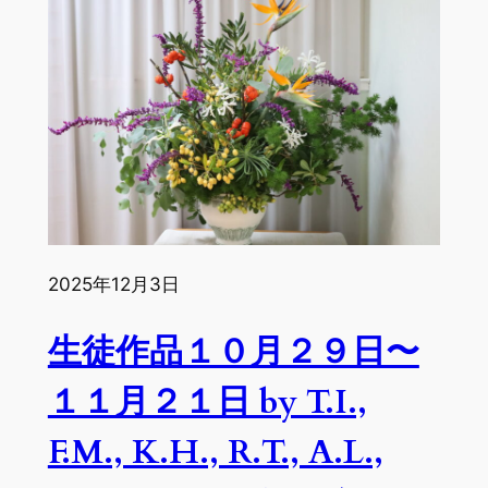
作
品
１
２
月
３
日
～
１
２
2025年12月3日
月
１
生徒作品１０月２９日〜
２
日
１１月２１日 by T.I.,
by
F.M., K.H., R.T., A.L.,
A.L.,
N.J.,