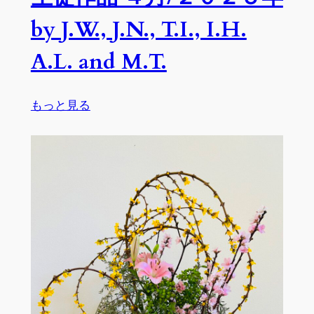
K.H.,
by J.W., J.N., T.I., I.H.
R.T.,
A.L.
A.L. and M.T.
and
T.I.
:
もっと見る
生
徒
作
品
４
月/
２
０
２
５
年