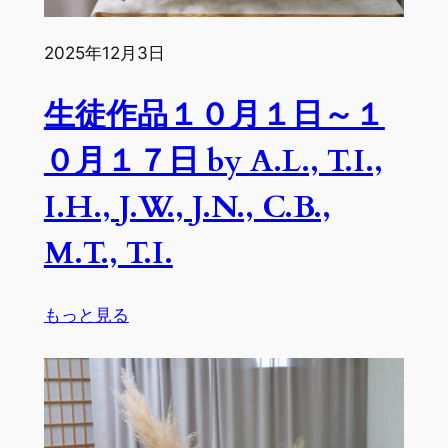
S.S.
A.L.,
J.W.,
2025年12月3日
J.N.
生徒作品１０月１日～１
０月１７日 by A.L., T.I.,
I.H., J.W., J.N., C.B.,
M.T., T.I.
:
もっと見る
生
徒
作
品
１