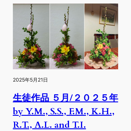
徒
作
品
６
月/
２
０
２
５
年
2025年5月21日
by
T.I.,J.W.,I.S.,J.N.,A.L.
生徒作品 ５月/２０２５年
and
M.T.
by Y.M., S.S., F.M., K.H.,
R.T., A.L. and T.I.