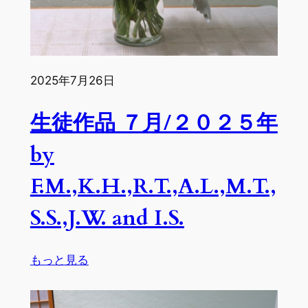
２
５
年
by
2025年7月26日
A.L.,
F.M.,
生徒作品 ７月/２０２５年
K.H.,
R.T.,
by
A.O.,
T.I.
F.M.,K.H.,R.T.,A.L.,M.T.,
S.S.,J.W. and I.S.
:
もっと見る
生
徒