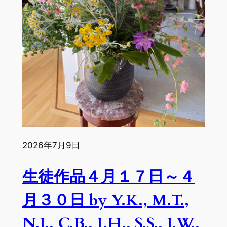
月
２
１
日
by
K.H.,
R.T.,
Y.K.,
M.T.,
C.B.,
N.J.,
2026年7月9日
I.H.,
J.W.
生徒作品４月１７日～４
月３０日 by Y.K., M.T.,
N.J., C.B., I.H., S.S., J.W.,