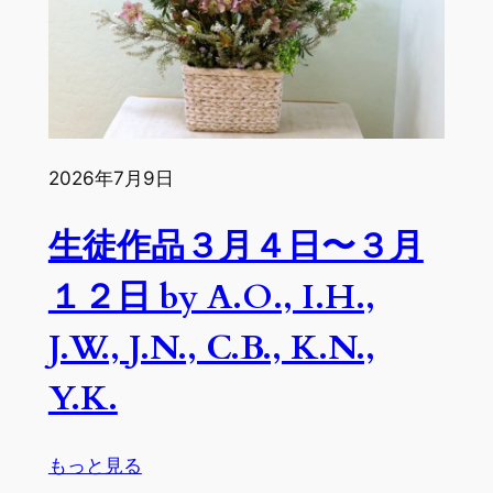
日
～
４
月
３
日
by
2026年7月9日
N.J.,
A.O.,
生徒作品３月４日〜３月
S.S.,
１２日 by A.O., I.H.,
C.B.,
M.T.,
J.W., J.N., C.B., K.N.,
Y.K.
Y.K.
:
もっと見る