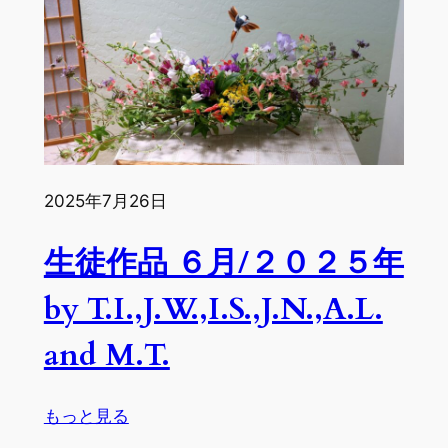
作
品
７
月/
２
０
２
５
2025年7月26日
年
by
生徒作品 ６月/２０２５年
F.M.,K.H.,R.T.,A.L.,M.T.,S.S.,J.W.
and
by T.I.,J.W.,I.S.,J.N.,A.L.
I.S.
and M.T.
:
もっと見る
生