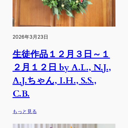
日
～
１
２
月
2026年3月23日
１
９
生徒作品１２月３日～１
日
by
２月１２日 by A.L., N.J.,
A.L.,
F.M.,
A.J.ちゃん, I.H., S.S.,
R.T.,
C.B.
K.H.,
Y.K.,
T.I.
:
もっと見る
生
徒