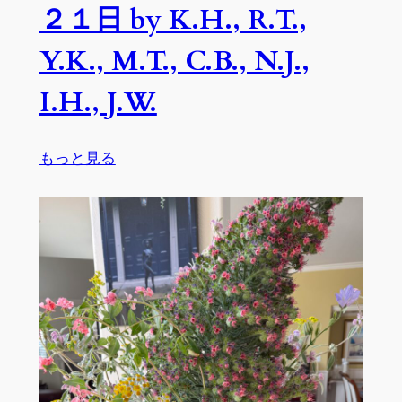
T.I.,
２１日 by K.H., R.T.,
J.W.,
J.N.
Y.K., M.T., C.B., N.J.,
I.H., J.W.
:
もっと見る
生
徒
作
品
５
月
６
日
～
５