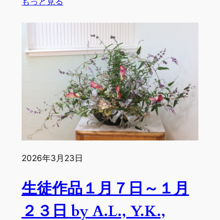
:
もっと見る
生
徒
作
品
１
月
２
８
日
～
１
月
2026年3月23日
３
０
生徒作品１月７日～１月
日
by
２３日 by A.L., Y.K.,
N.J.,