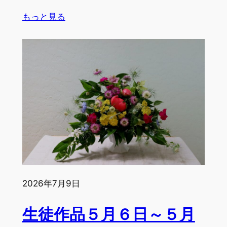
:
もっと見る
生
徒
作
品
５
月
２
７
日〜
６
月
by
2026年7月9日
S.S.,
A.O.,
生徒作品５月６日～５月
C.B.,