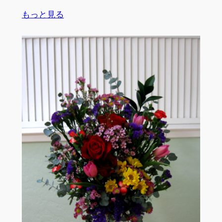
:
もっと見る
生
徒
作
品
３
月/
２
０
２
５
年
by
J.N.,
I.H.,
J.W.,
S.S.,