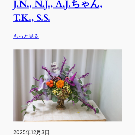
J.N., N.J., A.J.ちゃん,
A.J.
ち
T.K., S.S.
ゃ
ん,
I.H.,
:
もっと見る
S.S.,
生
C.B.
徒
作
品
１
０
月
２
９
日〜
１
１
2025年12月3日