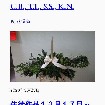
C.B., T.I., S.S., K.N.
A.J.
ち
ゃ
:
もっと見る
ん,
生
Y.K.,
徒
A.L.,
作
M.T.,
品
F.M,
１
R.T.,
月
K.H.,
７
T.I.
日
～
１
月
2026年3月23日
２
３
生徒作品１２月１７日～